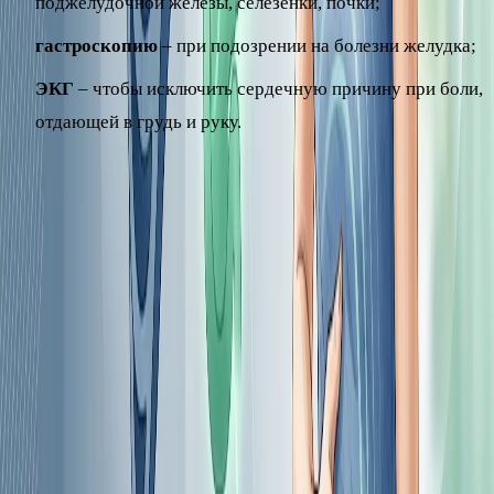
поджелудочной железы, селезёнки, почки;
гастроскопию
– при подозрении на болезни желудка;
ЭКГ
– чтобы исключить сердечную причину при боли,
отдающей в грудь и руку.
Набор исследований всегда индивидуален: врач выбирает
их, исходя из жалоб и осмотра. Самостоятельно «по
симптомам» определить, что именно болит, чаще всего
невозможно. Например, опоясывающая боль с тошнотой
после жирной еды может указывать на поджелудочную
железу – подробнее о её воспалении читайте в отдельном
материале о панкреатите.
Что можно сделать до визита к