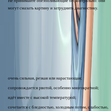
Не принимайте обезболивающие бесконтрольно: они
могут смазать картину и затруднить диагностику.
Тревожные симптомы: когда нужно
к врачу срочно
Есть признаки, при которых нельзя ждать и заниматься
самолечением. Немедленно вызывайте скорую помощь
или обращайтесь к врачу, если боль в левом подреберье:
очень сильная, резкая или нарастающая;
сопровождается рвотой, особенно многократной;
идёт вместе с высокой температурой;
сочетается с бледностью, холодным потом, слабостью,