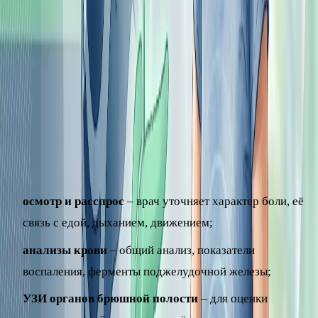
Когда и как обследуют боль в левом
подреберье
Поскольку причин много, врач обычно назначает
обследование, чтобы понять источник боли. Это может
включать:
осмотр и расспрос
– врач уточняет характер боли, её
связь с едой, дыханием, движением;
анализы крови
– общий анализ, показатели
воспаления, ферменты поджелудочной железы;
УЗИ органов брюшной полости
– для оценки