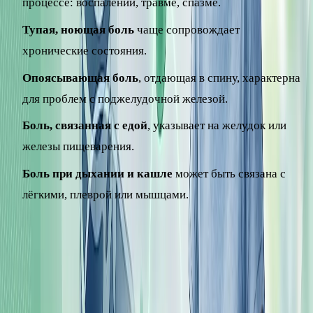
процессе: воспалении, травме, спазме.
Тупая, ноющая боль
чаще сопровождает
хронические состояния.
Опоясывающая боль
, отдающая в спину, характерна
для проблем с поджелудочной железой.
Боль, связанная с едой
, указывает на желудок или
железы пищеварения.
Боль при дыхании и кашле
может быть связана с
лёгкими, плеврой или мышцами.
Связь боли с питанием – важный признак. Если
дискомфорт усиливается после жирной и обильной пищи,
это повод задуматься о здоровье пищеварения; о
принципах щадящего питания читайте в отдельном
материале о диете при панкреатите.