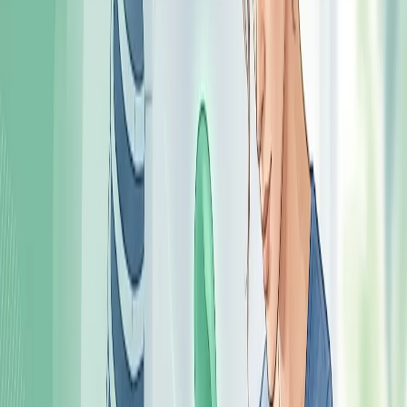
особенно связанные с приёмом пищи.
Селезёнка
Увеличение селезёнки при некоторых заболеваниях крови
и инфекциях, а также её травмы вызывают боль и тяжесть
слева. Травма селезёнки – неотложная ситуация.
Кишечник
Скопление газов, вздутие, спазмы при заболеваниях
толстой кишки нередко ощущаются именно в левом
подреберье.
Другие причины