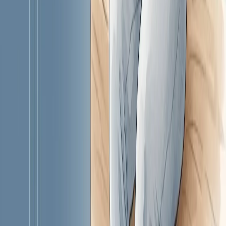
меню и практические советы по рациону.
симптомы
Панкреатит: симптомы, причины и что делать при приступе
Острый панкреатит — боль, которую трудно перепутать.
Рассказываем о симптомах, причинах и неотложной помощи
при панкреатите.
Health
Центр
Доказательно о здоровье
Выверенный разбор симптомов, болезней и привычек.
Объясняем, что происходит с телом, и помогаем принимать
решения без паники.
Разделы
Все статьи
Симптомы заболеваний
Болезни
Питание и ЗОЖ
Профилактика
Психология
Фитнес
Информация