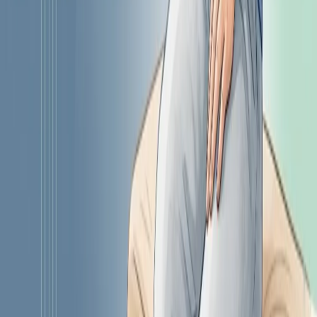
опасно.
Статья носит информационный характер и не заменяет
консультацию врача.
Данная статья носит информационный характер и не заменяет
консультацию врача. При наличии симптомов обратитесь к
специалисту.
Читайте также по теме
болезни
Главная статья
Панкреатит: острый и хронический – причины, симптомы и
лечение
Что такое панкреатит, чем отличается острая форма от
хронической, какие симптомы и причины у воспаления
поджелудочной железы и как его лечат.
питание
Диета при панкреатите: стол №5 – что можно и что нельзя
Как питаться при панкреатите: принципы диеты стол №5,
список разрешённых и запрещённых продуктов, примерное