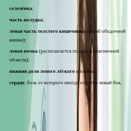
селезёнка
;
часть желудка
;
левая часть толстого кишечника
(изгиб ободочной
кишки);
левая почка
(располагается позади, в поясничной
области);
нижняя доля левого лёгкого
и плевра;
сердце
, боль от которого иногда отдаёт в левый бок.
Из-за такого соседства характер и причину боли не всегда
можно определить самостоятельно – нужна оценка врача.
Основные причины боли