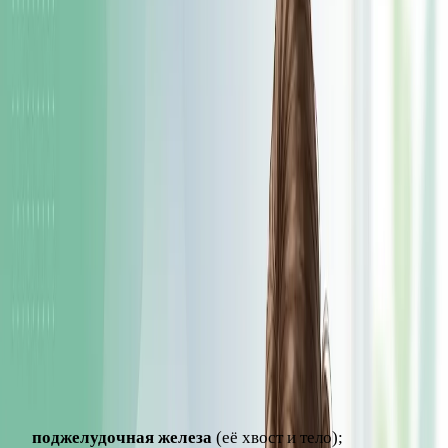
части живота, под нижними рёбрами, и здесь
располагается сразу несколько органов. Поэтому боль в
этой зоне может говорить о самых разных состояниях – от
безобидных до требующих немедленной помощи.
Разберём, какие органы находятся в левом подреберье,
почему может возникать боль и в каких случаях нельзя
медлить с обращением к специалисту.
Какие органы находятся в левом
подреберье
Чтобы понять, что может болеть, полезно знать анатомию
этой области. Здесь расположены или близко прилегают:
поджелудочная железа
(её хвост и тело);