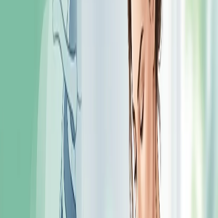
Причины удобно сгруппировать по органам и системам.
Поджелудочная железа
Одна из частых причин боли в этой зоне – воспаление
поджелудочной железы, то есть панкреатит. При нём боль
нередко бывает опоясывающей и отдаёт в спину,
сопровождается тошнотой и нарушением пищеварения.
Подробнее о причинах, формах и лечении читайте в
отдельном материале о панкреатите.
Желудок
Гастрит, язва, функциональные нарушения могут давать
боль и дискомфорт в верхней части живота слева,