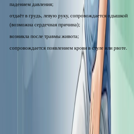
падением давления;
отдаёт в грудь, левую руку, сопровождается одышкой
(возможна сердечная причина);
возникла после травмы живота;
сопровождается появлением крови в стуле или рвоте.
Даже если боль не острая, но повторяется регулярно,
держится долго или сопровождается нарушением
пищеварения и потерей веса, обязательно запишитесь на
приём к врачу. Только специалист после осмотра и
обследования может определить причину боли и
назначить правильное лечение. Самостоятельно поставить
диагноз по одному лишь расположению боли
невозможно, а промедление при некоторых состояниях