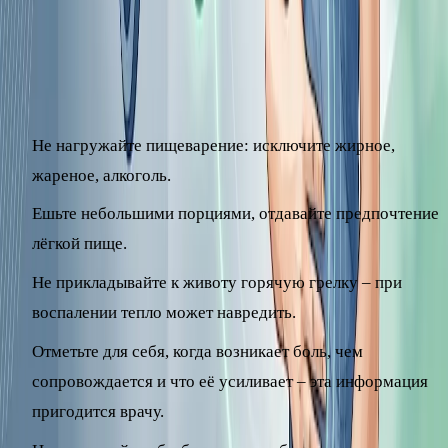
врачу
Пока боль умеренная и не сопровождается тревожными
признаками, можно соблюдать простые меры.
Не нагружайте пищеварение: исключите жирное,
жареное, алкоголь.
Ешьте небольшими порциями, отдавайте предпочтение
лёгкой пище.
Не прикладывайте к животу горячую грелку – при
воспалении тепло может навредить.
Отметьте для себя, когда возникает боль, чем
сопровождается и что её усиливает – эта информация
пригодится врачу.