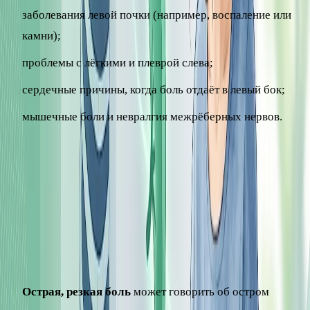
заболевания левой почки (например, воспаление или
камни);
проблемы с лёгкими и плеврой слева;
сердечные причины, когда боль отдаёт в левый бок;
мышечные боли и невралгия межрёберных нервов.
Какой бывает боль и о чём это
говорит
Характер боли помогает врачу сориентироваться, хотя и
не заменяет обследование.
Острая, резкая боль
может говорить об остром