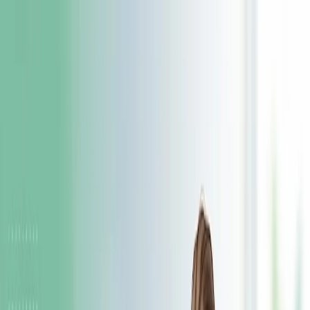
Health
Центр
Доказательно о здоровье
Симптомы
Болезни
Питание
Профилактика
Психология
Фитнес
Все темы
Главная
/
Статьи
/
Боль в левом подреберье: возможные
причины и когда к врачу
симптомы
12 июня 2026 г.
Боль в левом подреберье:
возможные причины и когда
к врачу
Почему болит слева под рёбрами: основные причины боли в
левом подреберье, какие органы там находятся, тревожные
симптомы и когда срочно нужен врач.
Б
оль в левом подреберье – распространённая
жалоба. Этот участок находится в верхней левой