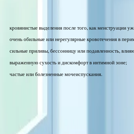
Обязательно обратитесь к гинекологу, если вы заметили:
кровянистые выделения после того, как менструации уж
очень обильные или нерегулярные кровотечения в пери
сильные приливы, бессонницу или подавленность, влия
выраженную сухость и дискомфорт в интимной зоне;
частые или болезненные мочеиспускания.
Стоит помнить, что снижение защитных свойств слизистых 
читайте в отдельном материале о цистите. А общие принци
Климакс – новый этап, а не конец активной жизни. При вн
Статья носит информационный характер и не заменяет конс