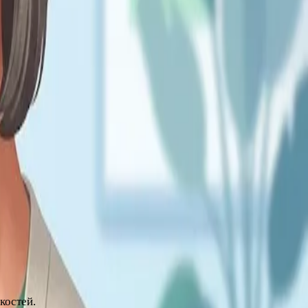
филактика остеопороза и контроль здоровья сосудов в этот
ые меры реально смягчают симптомы.
костей.