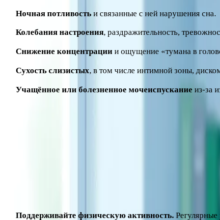
Ночная потливость
и связанные с ней нарушения сна.
Колебания настроения
, раздражительность, тревожнос
Снижение концентрации
и ощущение «тумана в голов
Сухость слизистых
, в том числе интимной зоны, диско
Учащённое или болезненное мочеиспускание
из-за 
Снижение уровня эстрогенов также влияет на плотность ко
период особенно важны.
Как облегчить состояние: образ жизн
Многое в самочувствии зависит от повседневных привыче
Поддерживайте физическую активность.
Регулярные 