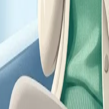
консультацию врача. При наличии симптомов обратитесь к специ
ика и регулярные обследования, которые помогают сохранять са
изма, почему часто не хватает железа и как грамотно поддержив
распознать симптомы воспаления мочевого пузыря и какие подхо
м, что происходит с телом, и помогаем принимать решения без 