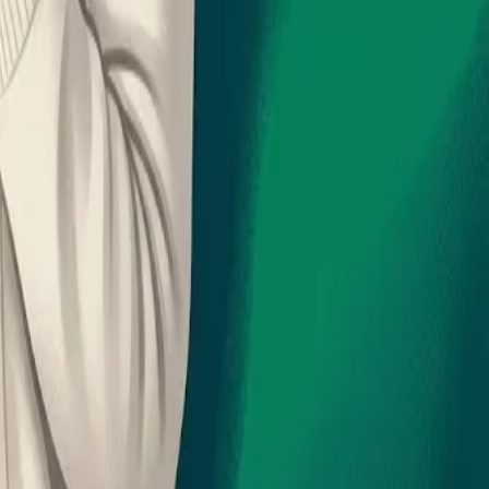
алисту.
мочувствие и качество жизни в любом возрасте.
ать организм без вреда для здоровья.
ды к лечению и профилактике существуют.
паники.