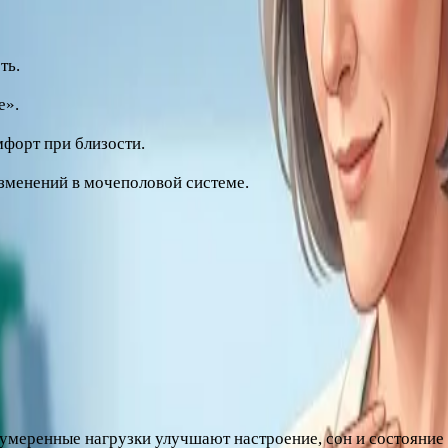
ть.
е».
мфорт при близости.
изменений в мочеполовой системе.
стей и состояние сердечно-сосудистой системы, поэтому про
и
к. Доказательная медицина подтверждает: немедикаментозн
умеренные нагрузки улучшают настроение, сон и состояние 