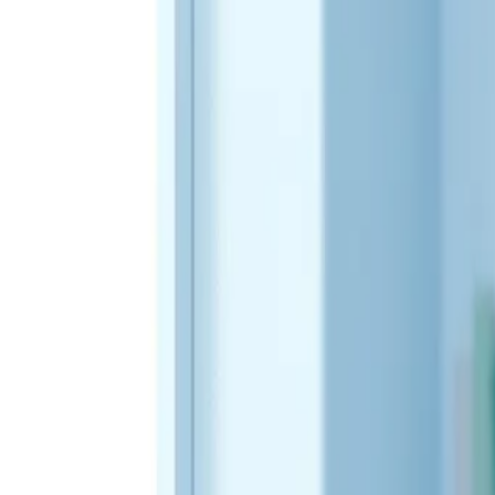
Health
Центр
Доказательно о здоровье
Симптомы
Болезни
Питание
Профилактика
Психология
Фитнес
Все темы
Главная
/
Статьи
/
Климакс: симптомы и как облегчить менопаузу
симптомы
12 июня 2026 г.
Климакс: симптомы и как обл
Что такое климакс, какие симптомы вызывает менопауза, поче
К
лимакс – естественный период, когда репродуктивна
закономерный этап. Правда, перестройка организма
происходит во время климакса, как распознать его проявле
Что такое климакс и когда он наступ