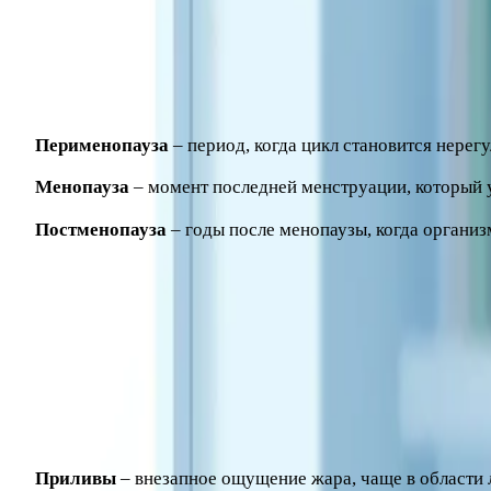
Климакс (климактерический период) – переходное время, 
возрасте от 45 до 55 лет, хотя возможны более ранние и бо
Принято выделять несколько этапов:
Перименопауза
– период, когда цикл становится нерег
Менопауза
– момент последней менструации, который у
Постменопауза
– годы после менопаузы, когда органи
Понимание, что меняющийся цикл и колебания самочувствия
Основные симптомы менопаузы
Проявления климакса очень индивидуальны: у одних женщи
Приливы
– внезапное ощущение жара, чаще в области л