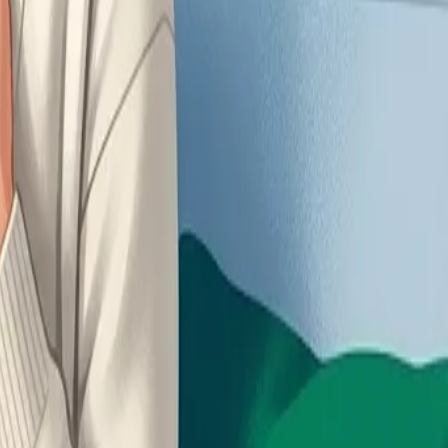
й. О том, как распознать и лечить такую проблему,
риале о женском здоровье.
период вполне можно пройти спокойно.