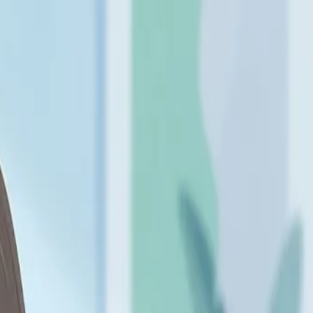
браза жизни и помощи специалиста.
ормонов снижается. Это не болезнь и не катастрофа, а
лияют на самочувствие и качество жизни. Разберёмся, что