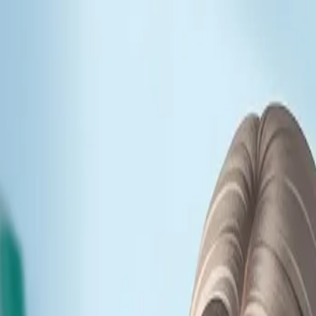
егчить менопаузу
му появляются приливы и как облегчить состояние с помощью о
я функция постепенно угасает, а уровень женских половых г
 нередко сопровождается ощутимыми симптомами, которые в
ния и что действительно помогает чувствовать себя лучше.
ает