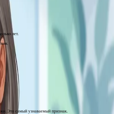
отки эстрогенов. У большинства женщин он начинается в
олько лет.
твия.
лее частые:
ожи. Это самый узнаваемый признак.