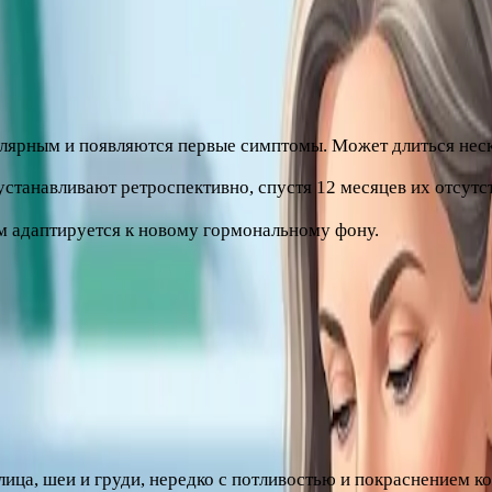
связанное с угасанием функции яичников и снижением выраб
лее поздние варианты.
улярным и появляются первые симптомы. Может длиться неск
станавливают ретроспективно, спустя 12 месяцев их отсутс
зм адаптируется к новому гормональному фону.
 – часть нормального процесса, уже снижает тревогу.
н почти незаметны, у других выражены значительно. Наибо
ица, шеи и груди, нередко с потливостью и покраснением к