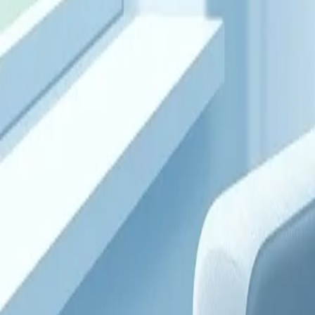
Данная статья носит информационный характер и не заменяет 
Читайте также по теме
профилактика
Главная статья
Женское здоровье: что важно знать в любом возрасте
Гид по женскому здоровью: гормоны, цикл, гигиена, профилакт
питание
Витамины и железо для женщин: что важно знать
Какие витамины и минералы особенно важны для женского орган
болезни
Цистит: симптомы и лечение воспаления мочевого пузыря
Что такое цистит, почему он чаще встречается у женщин, как 
Health
Центр
Доказательно о здоровье
Выверенный разбор симптомов, болезней и привычек. Объясняе
Разделы
Все статьи