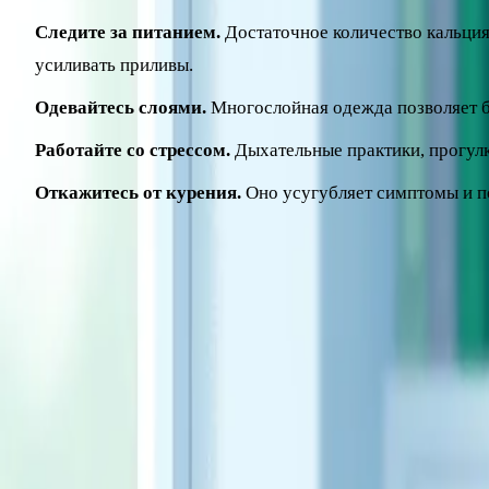
Следите за питанием.
Достаточное количество кальция
усиливать приливы.
Одевайтесь слоями.
Многослойная одежда позволяет б
Работайте со стрессом.
Дыхательные практики, прогулк
Откажитесь от курения.
Оно усугубляет симптомы и п
Поскольку в этот период возрастает потребность в некото
читайте в отдельном материале.
Медицинская помощь и когда обраща
Если симптомы заметно мешают жить – нарушают сон, влия
состояния, и подобрать их может только специалист после
метода свои показания и противопоказания.