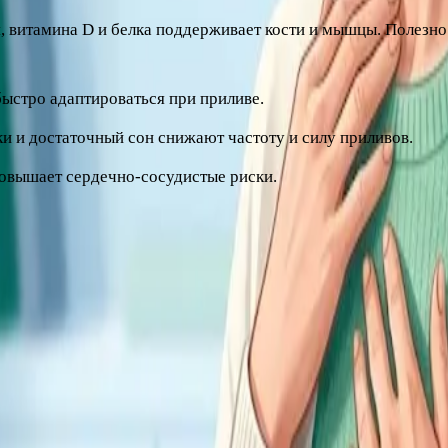
, витамина D и белка поддерживает кости и мышцы. Полезно
ыстро адаптироваться при приливе.
и и достаточный сон снижают частоту и силу приливов.
овышает сердечно-сосудистые риски.
рых нутриентах, имеет смысл пересмотреть рацион. Подробне
ться к врачу
ют на работу и отношения – не нужно терпеть. Современна
 обследования. Самостоятельно назначать себе гормональны