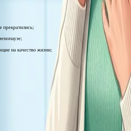
е прекратились;
менопаузе;
ющие на качество жизни;
в этот период повышает риск воспалений мочевыводящих путе
пы заботы о себе в любом возрасте описаны в обзорном мате
имательном отношении к себе и поддержке специалиста этот 
ультацию врача.