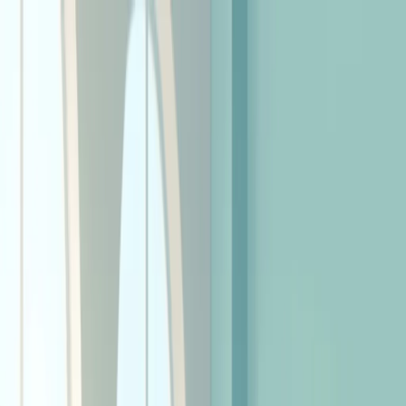
Health
Центр
Доказательно о здоровье
Симптомы
Болезни
Питание
Профилактика
Психология
Фитнес
Все темы
Главная
/
Статьи
/
Планка: правильная техника выполнения и
польза
фитнес
12 июня 2026 г.
Планка: правильная техника
выполнения и польза
Как правильно делать планку: техника выполнения, польза
для мышц кора и спины, частые ошибки, варианты
упражнения и сколько стоять в планке новичку.
П
ланка – одно из самых популярных упражнений в
домашнем фитнесе, и не зря: оно не требует
оборудования, занимает считаные минуты и нагружает
почти всё тело. При кажущейся простоте планка часто