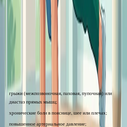
Кому планка может навредить и
когда к врачу
Несмотря на пользу, планка подходит не всем.
Упражнение повышает внутрибрюшное давление и
нагружает поясницу, поэтому при некоторых состояниях
нужна осторожность. Проконсультируйтесь с врачом,
прежде чем включать планку, если у вас:
грыжи (межпозвоночная, паховая, пупочная) или
диастаз прямых мышц;
хронические боли в пояснице, шее или плечах;
повышенное артериальное давление;