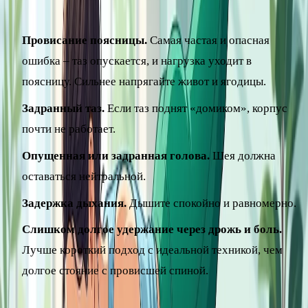
допускать типичных ошибок:
Провисание поясницы.
Самая частая и опасная
ошибка – таз опускается, и нагрузка уходит в
поясницу. Сильнее напрягайте живот и ягодицы.
Задранный таз.
Если таз поднят «домиком», корпус
почти не работает.
Опущенная или задранная голова.
Шея должна
оставаться нейтральной.
Задержка дыхания.
Дышите спокойно и равномерно.
Слишком долгое удержание через дрожь и боль.
Лучше короткий подход с идеальной техникой, чем
долгое стояние с провисшей спиной.
Если держать классическую планку пока тяжело, начните