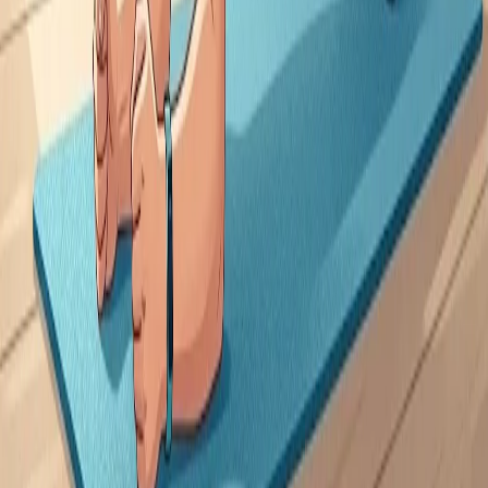
Данная статья носит информационный характер и не заменяет
консультацию врача. При наличии симптомов обратитесь к
специалисту.
Читайте также по теме
фитнес
Главная статья
Тренировки дома без оборудования: программа для всего тела
Как тренироваться дома без тренажёров и гантелей: готовая
программа на всё тело, упражнения с весом тела, разминка и
советы по технике для новичков.
фитнес
Утренняя зарядка: комплекс упражнений для бодрости
Простая утренняя зарядка по утрам: готовый комплекс
упражнений на 10–15 минут для всего тела, польза для
здоровья и советы, как не бросить привычку.
фитнес
Упражнения для пресса дома: как накачать живот без зала
Эффективные упражнения для пресса в домашних условиях:
техника, программа на верх, низ и косые мышцы живота,
частые ошибки и советы новичкам.
Health
Центр
Доказательно о здоровье