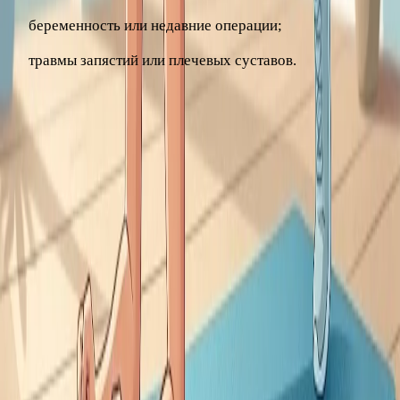
беременность или недавние операции;
травмы запястий или плечевых суставов.
Прекратите упражнение и обратитесь за помощью, если
появляется острая боль в пояснице, шее, запястьях или
ощущение дискомфорта в животе. Не удерживайте планку
через боль и не гонитесь за рекордными секундами в
ущерб технике – это путь к травме, а не к результату. Если
есть хронические заболевания или сомнения, безопасный
вариант упражнения поможет подобрать врач или
специалист по лечебной физкультуре.
Статья носит информационный характер и не заменяет
консультацию врача.