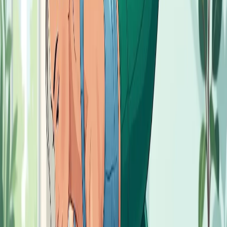
с упрощённого варианта – на коленях.
Сколько стоять и как
прогрессировать
Новичкам не нужно сразу стремиться к рекордам.
Начните с 15–20 секунд и выполняйте 2–3 подхода. По
мере укрепления мышц увеличивайте время на 5–10
секунд. Для большинства людей оптимально удержание в
пределах 30–60 секунд в подходе – дольше стоять имеет
смысл лишь при отличной технике.
Когда классическая планка даётся легко, усложняйте
упражнение: