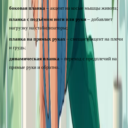
боковая планка
– акцент на косые мышцы живота;
планка с подъёмом ноги или руки
– добавляет
нагрузку на стабилизаторы;
планка на прямых руках
– смещает акцент на плечи
и грудь;
динамическая планка
– переход с предплечий на
прямые руки и обратно.
Планку удобно встраивать в любую тренировку или даже
в утренний ритуал; подробнее об утренней зарядке
читайте в отдельном материале раздела. А если хотите
целенаправленно проработать живот, упражнения для
пресса в домашних условиях мы разбираем подробнее в
отдельной статье.