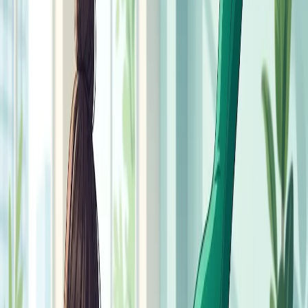
ширине таза.
Напрягите живот и ягодицы, чтобы таз не провисал и
не задирался.
Шея – продолжение позвоночника, взгляд направлен в
пол чуть впереди ладоней.
Дышите ровно, не задерживайте дыхание.
Удерживайте положение запланированное время,
сохраняя ровную линию тела.
Частые ошибки
Большинство проблем с планкой связаны с потерей
нейтрального положения тела. Следите, чтобы не