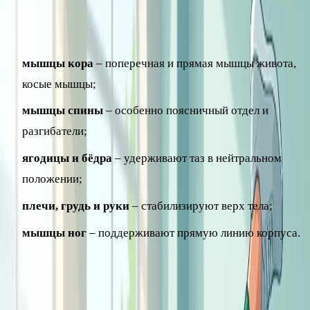
В планке задействованы:
мышцы кора
– поперечная и прямая мышцы живота,
косые мышцы;
мышцы спины
– особенно поясничный отдел и
разгибатели;
ягодицы и бёдра
– удерживают таз в нейтральном
положении;
плечи, грудь и руки
– стабилизируют верх тела;
мышцы ног
– поддерживают прямую линию корпуса.
Именно поэтому планку считают базовым упражнением
для крепкого ядра. Сильный кор улучшает осанку,
разгружает поясницу и помогает в других упражнениях –