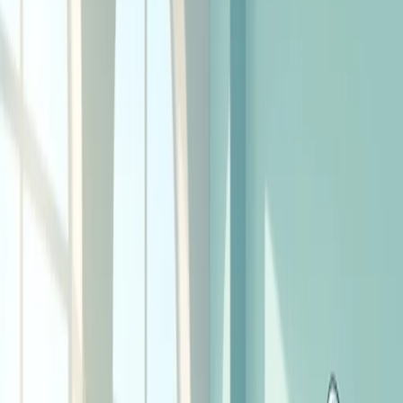
выполняется неправильно, из-за чего теряет
эффективность или перегружает поясницу. Разберём,
какие мышцы работают, как держать тело правильно,
каких ошибок избегать и сколько времени стоять в планке,
чтобы получить пользу.
Что такое планка и какие мышцы
работают
Планка – статическое упражнение, при котором тело
удерживается в прямом положении за счёт мышц-
стабилизаторов. В отличие от динамических движений,
здесь нет повторений: вы просто удерживаете позу, а
мышцы работают в режиме изометрического напряжения.