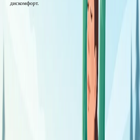
дискомфорт.
Нарушение этих правил – самая частая причина, по
которой люди простужаются «из-за закаливания». На
самом деле причина не в холоде, а в слишком резком
старте.
С чего начать: пошаговый план для
новичка
Начинать лучше с мягких методов, постепенно переходя к
более интенсивным.
Воздушные ванны.
Самый щадящий старт:
находитесь в комнате при температуре около 20 °C в