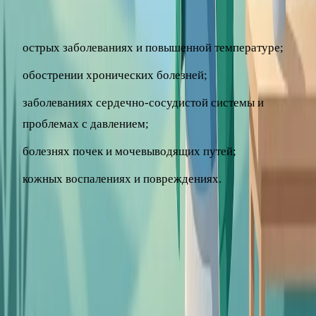
или откажитесь от процедур при:
острых заболеваниях и повышенной температуре;
обострении хронических болезней;
заболеваниях сердечно-сосудистой системы и
проблемах с давлением;
болезнях почек и мочевыводящих путей;
кожных воспалениях и повреждениях.
В таких случаях вопрос о возможности и виде
закаливания решается индивидуально и только со
специалистом.
Когда стоит обратиться к врачу