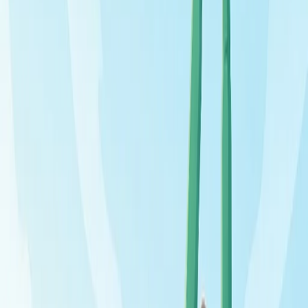
температурные колебания. Тренируется сосудистая
регуляция и адаптационные механизмы. Закаливание не
«убивает вирусы» и не создаёт непробиваемый барьер.
Оно повышает общую устойчивость и переносимость
холода, что в комплексе с другими привычками снижает
частоту простуд.
Закаливание – лишь одна из составляющих крепкого
здоровья. Оно работает в связке со сном, питанием и
движением, а для детей это лишь часть общего подхода –
о том, как повысить иммунитет ребёнку в целом, читайте в
отдельном материале.
Три главных правила:
постепенность, регулярность,