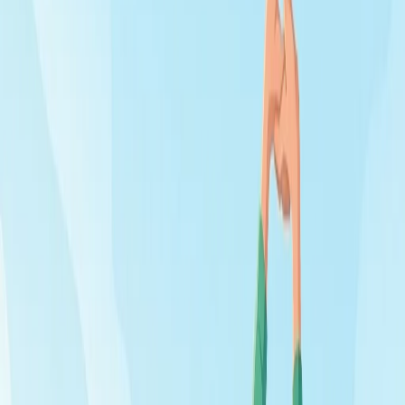
холод и, по ряду данных, реже и легче болеть
простудными инфекциями. Это один из немногих
общеукрепляющих методов с разумной доказательной
базой. Но эффект достигается не разовыми «подвигами»,
а постепенностью и регулярностью. Разберём, с чего
начать, чтобы получить пользу, а не простуду или стресс
для организма.
Что такое закаливание и как оно
работает
При регулярном контакте с прохладой организм учится
быстрее перестраивать кровоток, эффективнее
удерживать тепло и спокойнее реагировать на