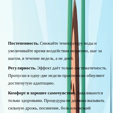
комфорт
Прежде чем лить на себя холодную воду, запомните
принципы, без которых закаливание превращается в риск.
Постепенность.
Снижайте температуру воды и
увеличивайте время воздействия медленно, шаг за
шагом, в течение недель, а не дней.
Регулярность.
Эффект даёт только систематичность.
Пропуски в одну-две недели практически обнуляют
достигнутую адаптацию.
Комфорт и хорошее самочувствие.
Закаливаются
только здоровыми. Процедуры не должны вызывать
сильную дрожь, посинение, боль или резкий