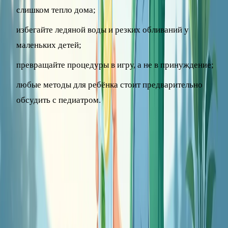
слишком тепло дома;
избегайте ледяной воды и резких обливаний у
маленьких детей;
превращайте процедуры в игру, а не в принуждение;
любые методы для ребёнка стоит предварительно
обсудить с педиатром.
Закаливание ребёнка особенно эффективно как часть
общего здорового образа жизни, а не как отдельная
«таблетка от простуд».
Частые ошибки и реалистичные
ожидания