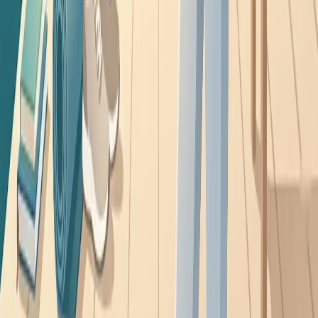
доказательной базой
Что реально укрепляет иммунитет, а что является
маркетингом? Разбираем 10 научно обоснованных способов
для взрослых.
профилактика
Как повысить иммунитет ребёнку: что работает на самом деле
Разбираем, как укрепить иммунитет ребёнку без лишних трат:
сон, питание, движение и закаливание. Что реально помогает
часто болеющим детям.
профилактика
Какие витамины реально повышают иммунитет: обзор с
доказательной базой
Рынок заполнен иммуностимуляторами. Разбираем, какие
добавки действительно работают по данным исследований, а
какие — маркетинг.
Health
Центр
Доказательно о здоровье
Выверенный разбор симптомов, болезней и привычек.
Объясняем, что происходит с телом, и помогаем принимать
решения без паники.
Разделы
Все статьи