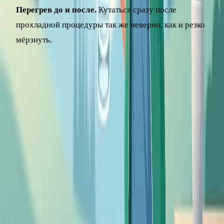
Перегрев до и после.
Кутаться сразу после
прохладной процедуры так же неверно, как и резко
мёрзнуть.
Реалистичное ожидание такое: при системном подходе
через несколько недель вы заметите, что легче переносите
холод и прохладную воду, а сезон простуд проходит
мягче. Это не отменяет необходимость беречь себя,
высыпаться и полноценно питаться – закаливание лишь
усиливает общий результат, но не работает в одиночку.
Кому закаливание противопоказано
Закаливание подходит не всем, и в ряде состояний
холодовые нагрузки могут навредить. Будьте осторожны