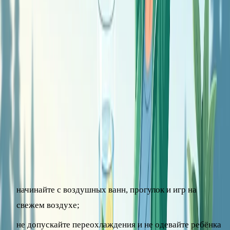
Контрастный душ – удобный и доступный вариант для
большинства взрослых: он не требует оборудования и
легко встраивается в утренний распорядок. Главное –
наращивать контраст плавно, ориентируясь на
самочувствие.
Закаливание детей: особенности
Детей можно и полезно закаливать, но подход ещё мягче
и осторожнее.
начинайте с воздушных ванн, прогулок и игр на
свежем воздухе;
не допускайте переохлаждения и не одевайте ребёнка