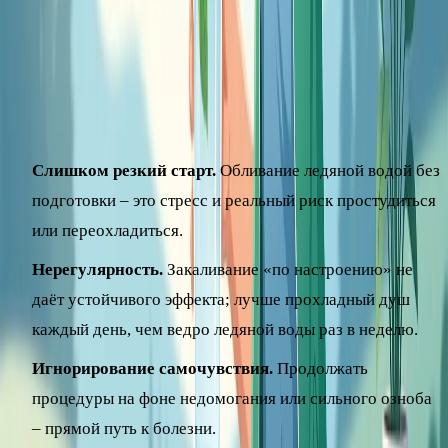
Многие бросают закаливание, потому что ждут
мгновенного результата или сразу берут слишком
высокую нагрузку. Чтобы этого избежать, держите в
голове несколько типичных ошибок.
Слишком резкий старт.
Обливание ледяной водой без
подготовки – это стресс и реальный риск простудиться
или переохладиться.
Нерегулярность.
Закаливание «по настроению» не
даёт устойчивого эффекта; лучше прохладный душ
каждый день, чем ведро ледяной воды раз в неделю.
Игнорирование самочувствия.
Продолжать
процедуры на фоне недомогания или сильного озноба
– прямой путь к болезни.