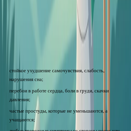
Перед началом регулярного закаливания, особенно если
есть хронические заболевания, имеет смысл
проконсультироваться с врачом – он оценит, нет ли
противопоказаний, и подскажет безопасный режим.
Обязательно обратитесь к специалисту, если на фоне
процедур появились:
стойкое ухудшение самочувствия, слабость,
нарушения сна;
перебои в работе сердца, боли в груди, скачки
давления;
частые простуды, которые не уменьшаются, а
учащаются;
любые тревожные симптомы со стороны почек или