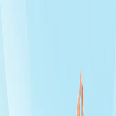
Health
Центр
Доказательно о здоровье
Симптомы
Болезни
Питание
Профилактика
Психология
Фитнес
Все темы
Главная
/
Статьи
/
Закаливание: с чего начать взрослому и
ребёнку без вреда
профилактика
12 июня 2026 г.
Закаливание: с чего начать
взрослому и ребёнку без
вреда
Как начать закаливание правильно: контрастный душ,
воздушные ванны, постепенность и регулярность. Польза,
противопоказания и реальные ожидания.
З
акаливание – это тренировка организма к перепадам
температуры, которая помогает легче переносить