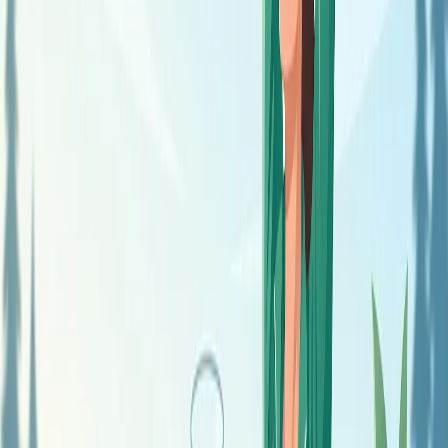
лёгкой одежде 5–10 минут, постепенно увеличивая
время и снижая температуру за счёт проветривания.
Прогулки в любую погоду.
Регулярные прогулки
одевшись по погоде (без перегрева) уже закаливают.
Обтирание.
Влажным прохладным полотенцем
обтирайте руки, затем тело, постепенно понижая
температуру воды.
Контрастный душ.
Чередуйте комфортно тёплую и
прохладную воду, начиная с небольшой разницы
температур и коротких прохладных интервалов.
Завершать лучше прохладной фазой.
Обливание прохладной водой
– более продвинутый
этап, к которому переходят, когда предыдущие
освоены без проблем.