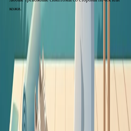
кожи.
Закаливание – полезный, но вспомогательный инструмент.
Оно не заменяет лечение болезней и вакцинацию, а
грамотный старт лучше планировать вместе с врачом.
Статья носит информационный характер и не заменяет
консультацию врача.
Данная статья носит информационный характер и не заменяет
консультацию врача. При наличии симптомов обратитесь к
специалисту.
Читайте также по теме
профилактика
Главная статья
Как укрепить иммунитет взрослому: 10 методов с