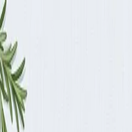
снове науки
оровья: план на основе науки
щается. Рассказываем, что говорит наука о безопасном и устойчи
ют
их на строгой диете, возвращают вес в течение года. Причи
ит в «режим выживания»: замедляет обмен веществ, усилива
ьно борется против похудения.