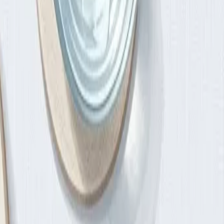
рспективе.
ить мышечную массу при похудении.
ень сахара в крови — вы дольше чувствуете сытость.