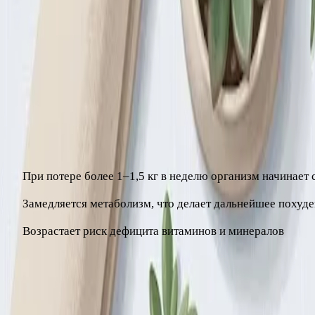
Ключ к устойчивому результату — не война с телом, а пост
Сколько можно терять в неделю
Безопасная и устойчивая скорость снижения веса —
0,5–1 
Быстрее — не значит лучше:
При потере более 1–1,5 кг в неделю организм начинает
Замедляется метаболизм, что делает дальнейшее похуде
Возрастает риск дефицита витаминов и минералов
Реалистичная цель: снизить 5–10% от исходного веса. Даже