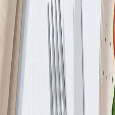
Цель: 25–30 г клетчатки в день.
Источники: овощи, фрукты, бобовые, цельнозерновые прод
Минимум ультраобработанных продуктов
Чипсы, печенье, сладкие напитки, фастфуд — специально 
сигналы голода.
Правило: если продукт содержит более 5 ингредиентов и б
Шаг 3: Питьевой режим
Вода — бесплатный инструмент снижения аппетита. Выпива
Oxford Brookes University.