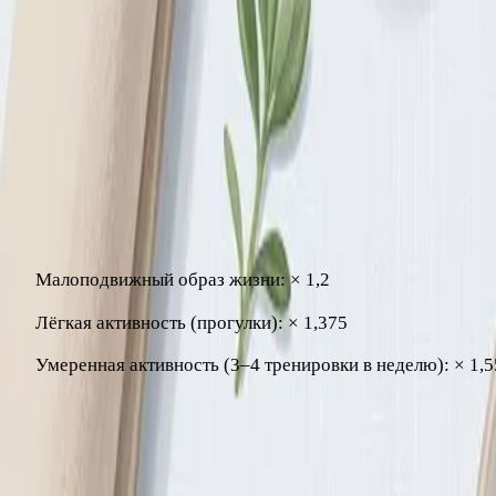
Шаг 1: Понять свой дефицит калори
Не нужно считать каждую калорию всю жизнь. Но понять б
Рассчитайте базовый обмен веществ (BMR):
Для мужчин: 10 × вес (кг) + 6,25 × рост (см) − 5 × возраст +
Умножьте на коэффициент активности:
Малоподвижный образ жизни: × 1,2
Лёгкая активность (прогулки): × 1,375
Умеренная активность (3–4 тренировки в неделю): × 1,5
Получите суточную норму калорий. Уберите из неё 500 ккал