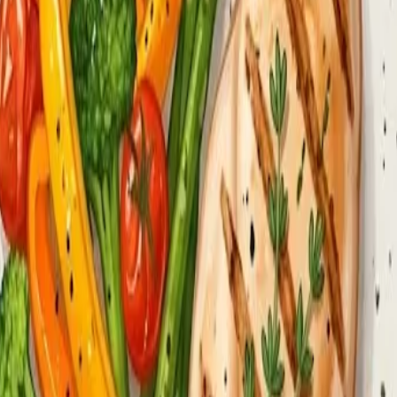
укты.
созданы так, чтобы есть их много. Они высококалорийны, б
ольшинство из них вы не знаете — это ультраобработанный п
йте стакан воды за 20–30 минут до еды — это снижает коли