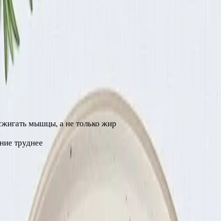
епенные изменения, которые организм не воспринимает как у
кг в неделю
. Это создаёт дефицит примерно 500–1000 ккал в
 сжигать мышцы, а не только жир
ние труднее
 это значительно улучшает здоровье.