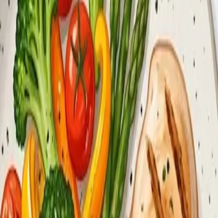
а
стве питания — это проще и эффективнее в долгосрочной пе
тво сытости, снижает тягу к перекусам и помогает сохран
и.
фу.
ния
м в желудке, замедляют пищеварение и стабилизируют уров