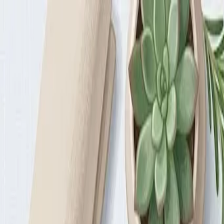
Health
Центр
Доказательно о здоровье
Симптомы
Болезни
Питание
Профилактика
Психология
Фитнес
Все темы
Главная
/
Статьи
/
Как похудеть без вреда для здоровья: план на о
питание
9 июня 2026 г.
Как похудеть без вреда для зд
Большинство диет дают результат на месяц, а потом вес возвра
Почему большинство диет не работа
П
о данным исследований, около 80% людей, похудевш
При резком ограничении калорий организм переход
(лептин) и повышает гормоны голода (грелин). Тело буквал