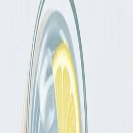
грозу.
 день.