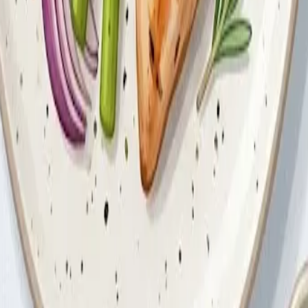
среднем потребляют на 300–500 ккал больше в день, чем те, 
одами и греческим йогуртом (380–420 ккал)
большой салат с оливковым маслом + бобовые (450–500 ккал
 ккал)
150–200 ккал)