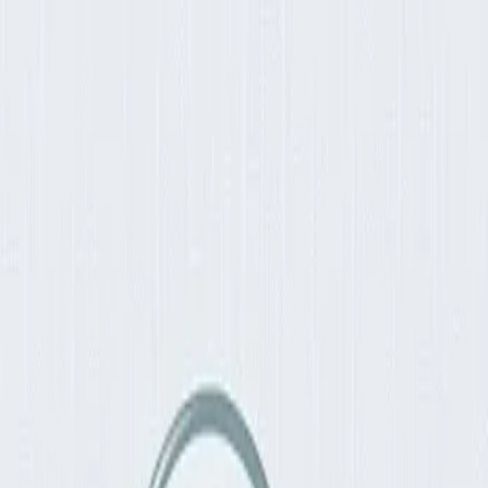
вом снижении веса.
на не в слабой воле — это физиология.
ет чувство голода, снижает уровень гормонов сытости