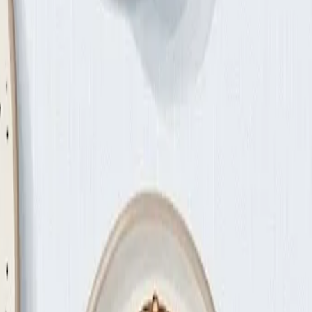
едны питательными веществами и разрушают естественные
родукт.
чество потребляемой пищи на 13%, показало исследование