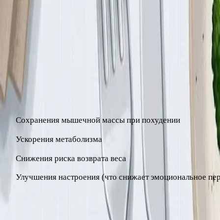
Также мозг часто путает жажду с голодом. Если хочется пе
Суточная норма: 1,5–2 л воды (включая напитки и воду из е
Шаг 4: Физическая активность — по
Одни тренировки без изменения питания дают скромный ре
Сохранения мышечной массы при похудении
Ускорения метаболизма
Снижения риска возврата веса
Улучшения настроения (что снижает эмоциональное пе
Что работает лучше всего: