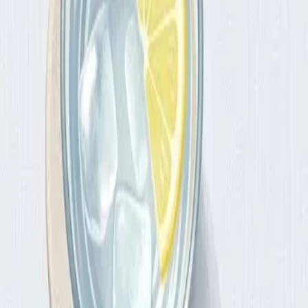
 − 161
г в неделю.