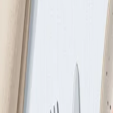
Шаг 2: Качество еды важнее подсчёт
Вместо жёсткого подсчёта калорий сфокусируйтесь на каче
Принципы, которые работают:
Белок на каждый приём пищи
Белок — самый насыщающий нутриент. Он увеличивает чувс
Норма при снижении веса: 1,2–1,6 г белка на кг веса в сутк
Источники: куриная грудка, рыба, яйца, творог, бобовые, то
Клетчатка — лучший инструмент против перееда
Продукты с высоким содержанием клетчатки занимают объё