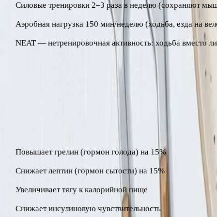
Силовые тренировки 2–3 раза в неделю (сохраняют мы
Аэробная нагрузка 150 мин/неделю (ходьба, езда на вел
NEAT — нетренировочная активность: ходьба вместо лиф
Шаг 5: Сон и стресс
Это недооценённые факторы, которые напрямую влияют на 
Сон менее 7 часов:
Повышает грелин (гормон голода) на 15%
Снижает лептин (гормон сытости) на 15%
Увеличивает тягу к калорийной пище
Снижает инсулиновую чувствительность