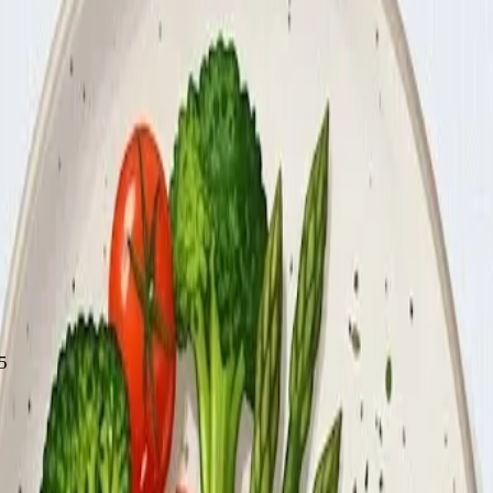
й
азовые цифры один раз полезно.
 5 Для женщин: 10 × вес (кг) + 6,25 × рост (см) − 5 × возраст
5
 — это ваш целевой показатель для снижения веса на ~0,5 к