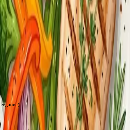
рекусить — сначала выпейте воду.
ды).
мощник, не основа
зультат по снижению веса. Но они критически важны для:
реедание)