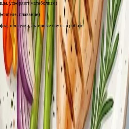
шцы, ускоряют метаболизм)
осипеде, плавание)
та, прогулки, активные паузы в работе
вес.