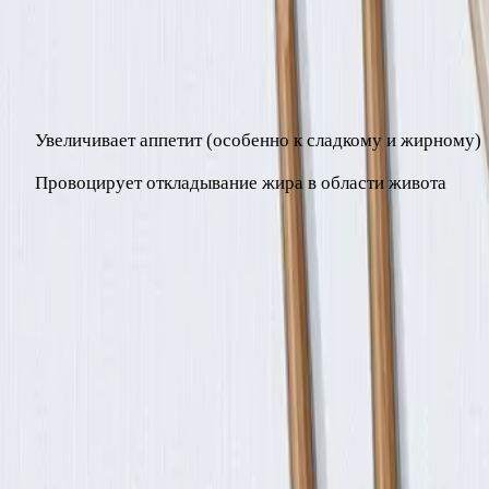
Исследования показывают: люди, которые спят 5–6 часов, в 
Хронический стресс
повышает кортизол, который:
Увеличивает аппетит (особенно к сладкому и жирному)
Провоцирует откладывание жира в области живота
Что есть: практическое меню
Завтрак:
Яичница из 2 яиц + овощи, или овсяная каша с яг
Обед:
Запечённая рыба или куриная грудка (150–200 г) + 
Ужин:
Овощной суп или тушёные овощи с белком (350–400
Перекусы:
Яблоко + горсть орехов, или творог с ягодами (