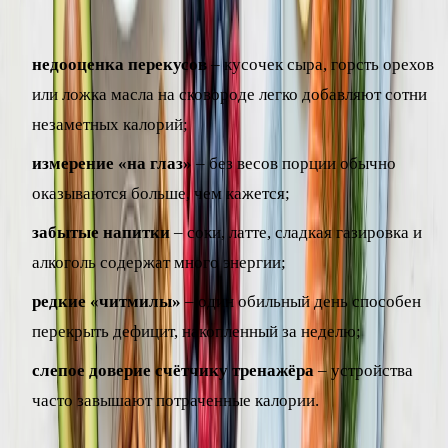
которым норма «не работает»:
недооценка перекусов
– кусочек сыра, горсть орехов
или ложка масла на сковороде легко добавляют сотни
незаметных калорий;
измерение «на глаз»
– без весов порции обычно
оказываются больше, чем кажется;
забытые напитки
– соки, латте, сладкая газировка и
алкоголь содержат много энергии;
редкие «читмилы»
– один обильный день способен
перекрыть дефицит, накопленный за неделю;
слепое доверие счётчику тренажёра
– устройства
часто завышают потраченные калории.