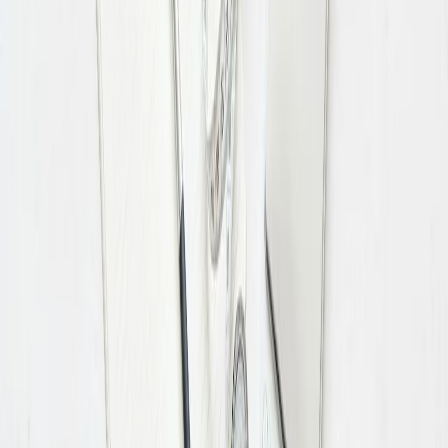
сутки и сколько получает с едой. Суточная норма калорий
– это не строгая догма, а ориентир, который помогает
выстроить питание под конкретную цель: удержать вес,
мягко похудеть или набрать массу. Разберём, как
посчитать эту цифру и не запутаться в формулах.
Калория – это единица энергии. Организм тратит её на
работу сердца, дыхание, поддержание температуры тела и
любую физическую активность. Даже когда вы лежите и
ничего не делаете, тело расходует энергию – это и есть
базовый обмен веществ.
Что такое базовый обмен веществ
Базовый обмен (BMR, basal metabolic rate) – это