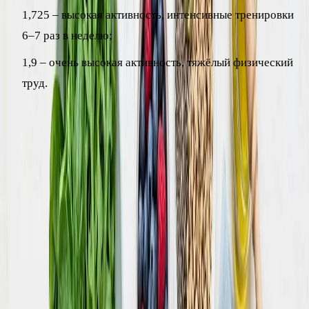
1,725 – высокая активность, интенсивные тренировки
6–7 раз в неделю;
1,9 – очень высокая активность, тяжёлый физический
труд.
Продолжая пример: если наша женщина тренируется 3–4
раза в неделю, её норма составит около 1438 × 1,55 ≈
2229 ккал. Это и есть поддерживающая калорийность –
столько энергии нужно, чтобы вес оставался стабильным.
Будьте честны с собой при выборе коэффициента. Многие
переоценивают свою активность: формальные походы в
зал не превращают сидячий образ жизни в умеренно
активный, если остальные часы вы проводите за столом.
Если сомневаетесь, лучше выбрать коэффициент ниже –