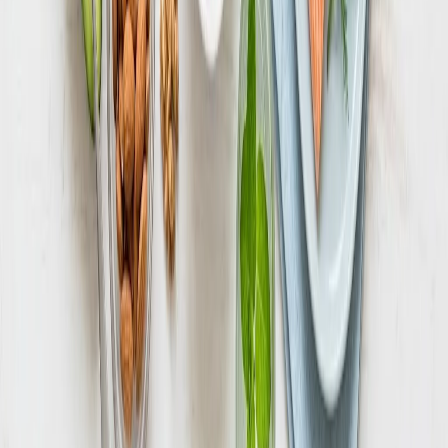
рисках для здоровья читайте в отдельном материале.
Специалист поможет учесть состояние здоровья,
гормональный фон и образ жизни, а также подобрать
безопасный темп изменений. Самостоятельные
эксперименты с жёсткими ограничениями могут
навредить, поэтому консультация врача – разумный шаг
перед серьёзными переменами в питании.
Статья носит информационный характер и не заменяет
консультацию врача.
Данная статья носит информационный характер и не заменяет
консультацию врача. При наличии симптомов обратитесь к
специалисту.