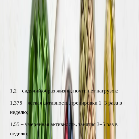
Это та энергия, которую тело потратит, даже если человек
проведёт весь день в постели.
Как учесть физическую активность
Базовый обмен – это только основа. Чтобы получить
реальную суточную потребность, его умножают на
коэффициент активности:
1,2 – сидячий образ жизни, почти нет нагрузок;
1,375 – лёгкая активность, тренировки 1–3 раза в
неделю;
1,55 – умеренная активность, занятия 3–5 раз в
неделю;