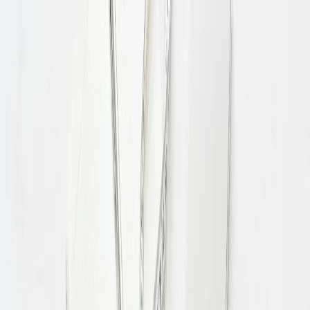
Health
Центр
Доказательно о здоровье
Симптомы
Болезни
Питание
Профилактика
Психология
Фитнес
Все темы
Главная
/
Статьи
/
Как рассчитать суточную норму калорий:
пошаговая инструкция
питание
12 июня 2026 г.
Как рассчитать суточную
норму калорий: пошаговая
инструкция
Объясняем, как рассчитать суточную норму калорий по
формуле, учесть активность и цель, и грамотно использовать
калорийность для контроля веса.
Ч
тобы управлять своим весом осознанно, полезно
понимать, сколько энергии организм тратит за