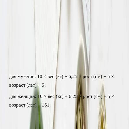
О том, как меняется обмен веществ с возрастом и от чего
он зависит, подробнее читайте в отдельном материале.
Формула расчёта базового обмена
Самая распространённая и точная для большинства людей
– формула Миффлина – Сан Жеора. Она выглядит так:
для мужчин: 10 × вес (кг) + 6,25 × рост (см) − 5 ×
возраст (лет) + 5;
для женщин: 10 × вес (кг) + 6,25 × рост (см) − 5 ×
возраст (лет) − 161.
Например, для женщины 35 лет ростом 165 см и весом 70
кг базовый обмен составит примерно 1438 ккал в сутки.