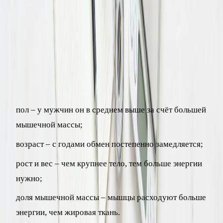
количество энергии, необходимое для поддержания жизни
в состоянии полного покоя. На него приходится большая
часть суточных трат, обычно от 60 до 70%. Именно
поэтому расчёт нормы калорий всегда начинается с
базового обмена.
На величину базового обмена влияют:
пол – у мужчин он в среднем выше за счёт большей
мышечной массы;
возраст – с годами обмен постепенно замедляется;
рост и вес – чем крупнее тело, тем больше энергии
нужно;
доля мышечной массы – мышцы расходуют больше
энергии, чем жировая ткань.