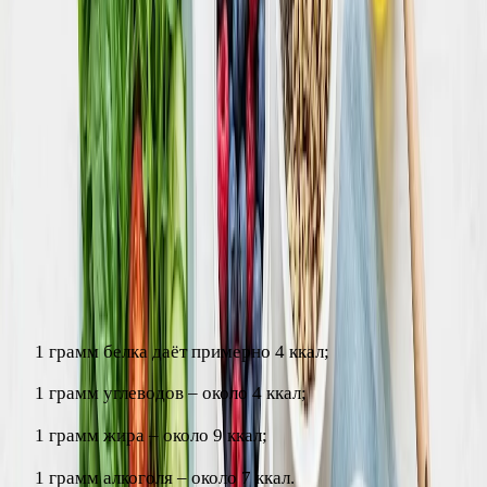
так вы не завысите норму и получите более реалистичную
отправную точку.
Сколько калорий в белках, жирах и
углеводах
Чтобы считать калории, полезно знать энергетическую
ценность основных питательных веществ. На этом
строится вся «математика» рациона:
1 грамм белка даёт примерно 4 ккал;
1 грамм углеводов – около 4 ккал;
1 грамм жира – около 9 ккал;
1 грамм алкоголя – около 7 ккал.