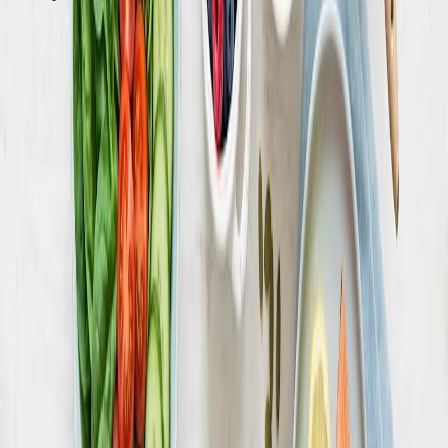
Именно поэтому жирная и сладкая еда так калорийна: при
небольшом объёме она содержит много энергии.
Понимание этих цифр помогает осознанно выбирать
продукты и не удивляться, почему скромная на вид
порция орехов или сыра «весит» так много в калориях.
Распределять питательные вещества внутри суточной
нормы тоже важно: достаточное количество белка
помогает сохранять мышцы и дольше оставаться сытым.
Как использовать норму для своей
цели
Полученная цифра – отправная точка. Дальше всё зависит