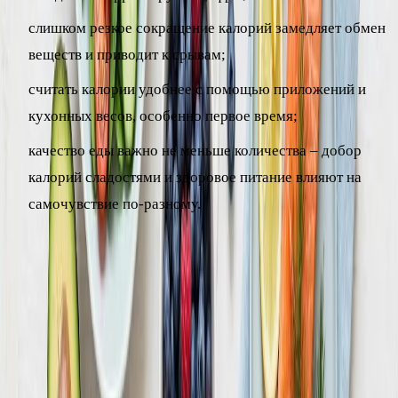
слишком резкое сокращение калорий замедляет обмен
веществ и приводит к срывам;
считать калории удобнее с помощью приложений и
кухонных весов, особенно первое время;
качество еды важно не меньше количества – добор
калорий сладостями и здоровое питание влияют на
самочувствие по-разному.
Частые ошибки при подсчёте
калорий
Даже у дисциплинированных людей подсчёты нередко
расходятся с реальностью. Вот типичные причины, по