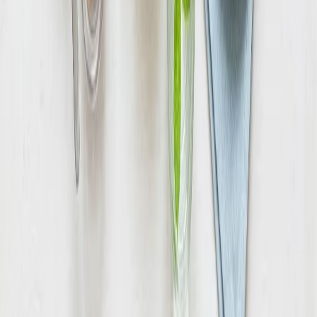
Читайте также по теме
питание
Главная статья
Как похудеть без вреда для здоровья: план на основе науки
Большинство диет дают результат на месяц, а потом вес
возвращается. Рассказываем, что говорит наука о безопасном
и устойчивом снижении веса.
болезни
Ожирение: причины, степени и риски для здоровья
Разбираем, что такое ожирение, как считают индекс массы
тела, какие причины приводят к набору веса и чем опасен
избыток массы для здоровья.
фитнес
Метаболизм: как разогнать обмен веществ без вреда
Объясняем, что такое метаболизм, от чего зависит скорость
обмена веществ и какие рабочие способы помогают его
поддержать и ускорить естественным путём.
питание
Дефицит калорий: как создать его правильно и без вреда
Разбираем, что такое дефицит калорий, как создать его
грамотно для похудения, каким должен быть безопасный темп
и почему важно не голодать.
Health
Центр
Доказательно о здоровье