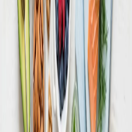
Первые недели полезно вести пищевой дневник или
использовать приложение: это формирует понимание
реального объёма порций. Со временем многие учатся
оценивать калорийность интуитивно и могут считать
менее строго.
Когда обращаться к специалисту
Подсчёт калорий – полезный инструмент, но он не
заменяет индивидуальный подход. Обратиться к врачу или
диетологу стоит, если у вас есть хронические
заболевания, нарушения пищевого поведения,
эндокринные проблемы или вы не можете изменить вес,
несмотря на дисциплину. Особенно это важно, если речь
идёт о значительном лишнем весе – о его причинах и