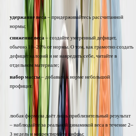
от задачи:
удержание веса
– придерживайтесь рассчитанной
нормы;
снижение веса
– создайте умеренный дефицит,
обычно 10–20% от нормы. О том, как грамотно создать
дефицит калорий и не навредить себе, читайте в
отдельном материале;
набор массы
– добавьте к норме небольшой
профицит.
Несколько практических нюансов:
любая формула даёт лишь приблизительный результат
– наблюдайте за реальной динамикой веса в течение 2–
3 недель и корректируйте цифры;