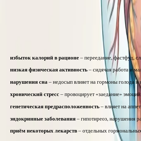
мужчин тревожным считается показатель более 102 см, у ж
Основные причины ожирения
В большинстве случаев ожирение развивается из-за хрони
избыток калорий в рационе
– переедание, фастфуд, сл
низкая физическая активность
– сидячая работа и ма
нарушения сна
– недосып влияет на гормоны голода и
хронический стресс
– провоцирует «заедание» эмоций
генетическая предрасположенность
– влияет на аппет
эндокринные заболевания
– гипотиреоз, нарушения р
приём некоторых лекарств
– отдельных гормональных