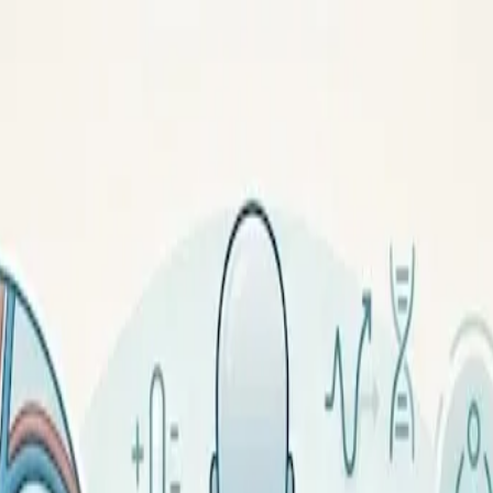
овья
и риски для здоровья
, какие причины приводят к набору веса и чем опасен избыток ма
 хроническое заболевание, при котором избыток жировой тк
ением во всём мире продолжает расти – и связано это с м
 почему оно развивается и какие риски несёт.
Это результат сложного взаимодействия питания, активности,