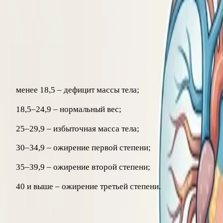
Самый простой и распространённый показатель – индекс мас
росте 1,7 м: 90 / (1,7 × 1,7) ≈ 31.
Ориентировочные значения ИМТ:
менее 18,5 – дефицит массы тела;
18,5–24,9 – нормальный вес;
25–29,9 – избыточная масса тела;
30–34,9 – ожирение первой степени;
35–39,9 – ожирение второй степени;
40 и выше – ожирение третьей степени.
ИМТ – удобный, но не идеальный инструмент. Он не учиты