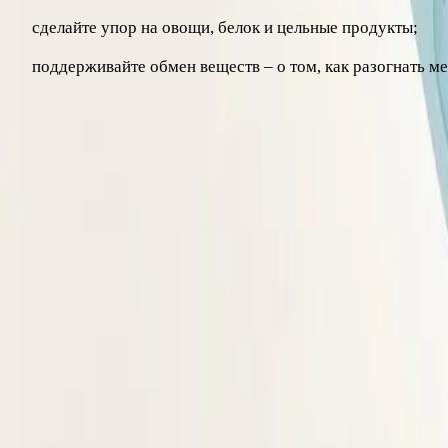
сделайте упор на овощи, белок и цельные продукты;
поддерживайте обмен веществ – о том, как разогнать ме
Когда обязательно нужен врач
Ожирение – медицинский диагноз, и при ИМТ 30 и выше ко
необходимости назначит обследование сердца, уровня саха
Особенно важно обратиться к врачу, если вес растёт без
диеты и сомнительные средства для похудения могут навре
терапевтом или диетологом.
Статья носит информационный характер и не заменяет конс