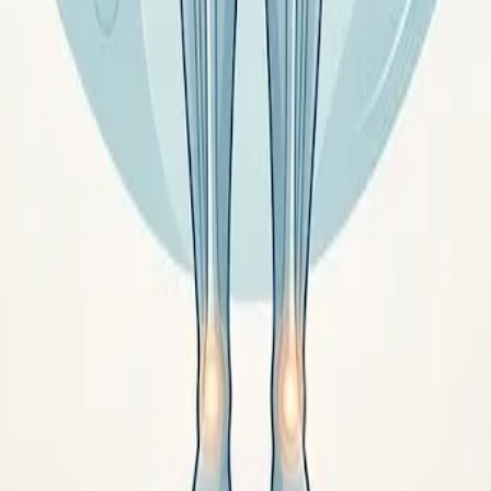
консультацию врача. При наличии симптомов обратитесь к специ
щается. Рассказываем, что говорит наука о безопасном и устойчи
мена веществ и какие рабочие способы помогают его поддержать 
ия
 учесть активность и цель, и грамотно использовать калорийнос
но для похудения, каким должен быть безопасный темп и почему 
м, что происходит с телом, и помогаем принимать решения без 