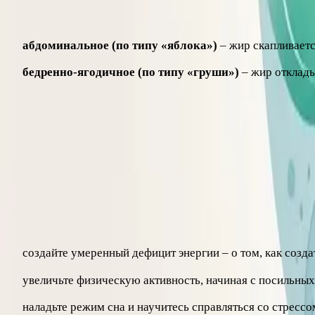
Врачи обращают внимание не только на количество жира, но 
абдоминальное (по типу «яблока»)
– жир скапливаетс
бедренно-ягодичное (по типу «груши»)
– жир отклады
Особенно тревожен висцеральный жир – тот, что окружает 
сосудистых болезней даже при не самом высоком ИМТ.
С чего начать снижение веса
Резкие диеты редко дают устойчивый результат. Гораздо н
создайте умеренный дефицит энергии – о том, как созда
увеличьте физическую активность, начиная с посильных
наладьте режим сна и научитесь справляться со стрессо