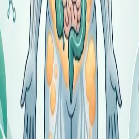
ьшает эти риски и улучшает самочувствие.
 жизни
ся на повседневной жизни. Многие отмечают одышку при по
ет физическую активность и постепенно создаёт замкнутый 
ым телом, тревога, сниженная самооценка нередко сопровож
, но и про качество сна, настроение и отношение к себе.
ира