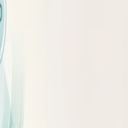
ах на квадрат роста в метрах. Например, при весе 90 кг и
врачи дополнительно измеряют окружность талии: у