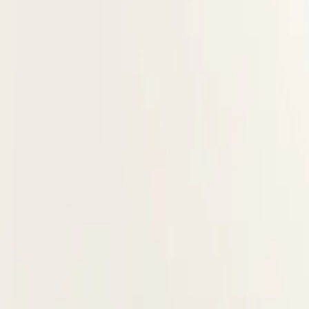
Данная статья носит информационный характер и не заменяет 
Читайте также по теме
питание
Главная статья
Как похудеть без вреда для здоровья: план на основе науки
Большинство диет дают результат на месяц, а потом вес возвра
фитнес
Метаболизм: как разогнать обмен веществ без вреда
Объясняем, что такое метаболизм, от чего зависит скорость об
питание
Как рассчитать суточную норму калорий: пошаговая инструкц
Объясняем, как рассчитать суточную норму калорий по формуле,
питание
Дефицит калорий: как создать его правильно и без вреда
Разбираем, что такое дефицит калорий, как создать его грамот
Health
Центр
Доказательно о здоровье
Выверенный разбор симптомов, болезней и привычек. Объясняе
Разделы
Все статьи