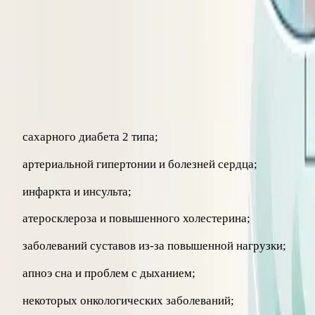
Чтобы понять, есть ли у вас энергетический перекос, поле
Чем опасно ожирение
Избыток жировой ткани – это не пассивный балласт, а акт
сахарного диабета 2 типа;
артериальной гипертонии и болезней сердца;
инфаркта и инсульта;
атеросклероза и повышенного холестерина;
заболеваний суставов из-за повышенной нагрузки;
апноэ сна и проблем с дыханием;
некоторых онкологических заболеваний;