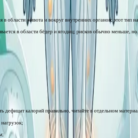
и на то, где он откладывается:
я в области живота и вокруг внутренних органов; этот тип н
вается в области бёдер и ягодиц; рисков обычно меньше, но 
внутренние органы. Он активно влияет на обмен веществ и 
адёжнее постепенные изменения образа жизни:
ть дефицит калорий правильно, читайте в отдельном материа
 нагрузок;
м;