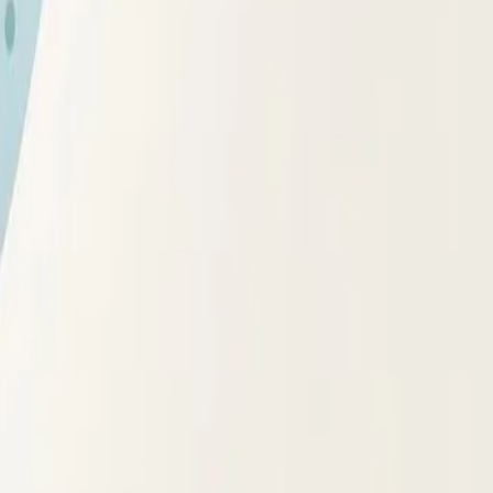
ринные причины, оценит сопутствующие риски и при
другими тревожными симптомами. Самостоятельные жёсткие
авлять вместе со специалистом – эндокринологом,