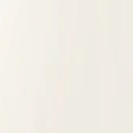
алисту.
вом снижении веса.
и ускорить естественным путём.
ть для контроля веса.
важно не голодать.
паники.