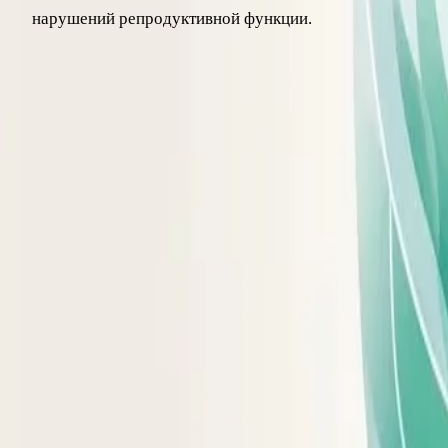
нарушений репродуктивной функции.
Даже умеренное снижение веса – на 5–10% – заметно умен
Как лишний вес влияет на качество
Помимо медицинских рисков, ожирение ощутимо сказывает
и коленях, трудности со сном. Избыточный вес ограничива
сил для активности.
Есть и психологическая сторона. Недовольство собственн
стресс. Поэтому работа с весом – это не только про калории
Виды ожирения по распределению ж