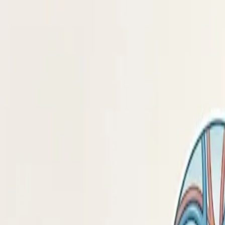
Health
Центр
Доказательно о здоровье
Симптомы
Болезни
Питание
Профилактика
Психология
Фитнес
Все темы
Главная
/
Статьи
/
Ожирение: причины, степени и риски для здор
болезни
12 июня 2026 г.
Ожирение: причины, степени 
Разбираем, что такое ожирение, как считают индекс массы тела
О
жирение – это не просто эстетическая проблема, а
организации здравоохранения, число людей с ожир
высококалорийной еды. Разберём, как распознать ожирение,
Лишний вес и ожирение – это не вопрос слабой силы воли. 
Как определяют ожирение