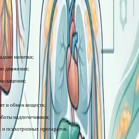
енщин – более 88 см. Жир в области живота особенно опасен
ческого превышения поступающей энергии над расходуемой. 
адкие напитки;
ло движения;
 насыщения;
;
ит и обмен веществ;
аботы надпочечников;
 и психотропных препаратов.