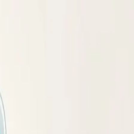
ссы для здоровья.
ани начинает вредить здоровью. По данным Всемирной
алоподвижным образом жизни и доступностью
 гормонов, генетики и образа жизни.