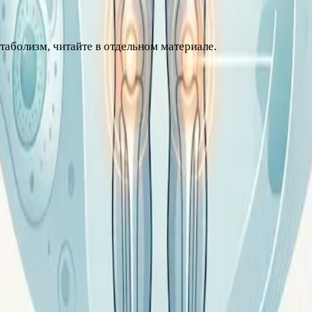
таболизм, читайте в отдельном материале.
нсультация врача обязательна. Специалист исключит эндок
ра и липидов крови.
 видимой причины, сопровождается слабостью, отёками или 
дить, поэтому план снижения веса при ожирении лучше сост
ультацию врача.