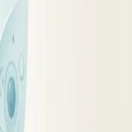
дъёме по лестнице, быструю утомляемость, боли в спине
круг: меньше движения – больше набор веса – ещё меньше
дают ожирение и иногда усиливают привычку «заедать»