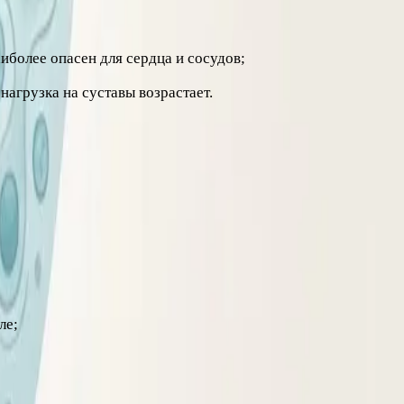
аиболее опасен для сердца и сосудов;
нагрузка на суставы возрастает.
гормональный фон, повышая риск диабета и сердечно-
ле;